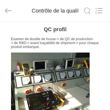
-
2026
HUATEC
Contrôle de la qualité
GROUP
CORPORATION.
All
Rights
Reserved.
MAISON
QC profil
Examen de double de house-> de QC de production-
PRODUITS
> de R&D-> avant traçabilité de shipment-> pour chaque
produit embarqué.
AU
SUJET
DE
NOUS
VISITE
D'USINE