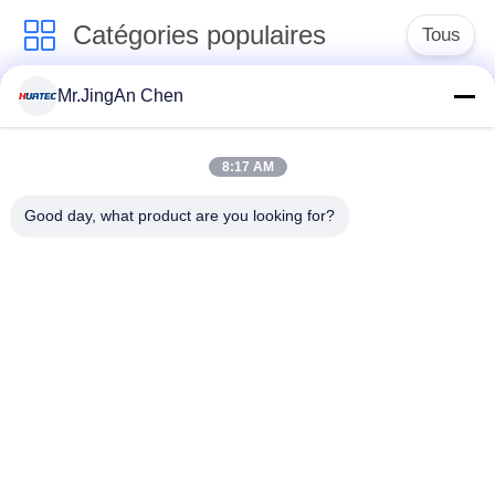
SITE
Catégories populaires
Tous
PRIVACY
Mr.JingAn Chen
Détecteur de défauts
Jauge d'épaisseur à
POLICY
par ultrasons
ultrasons
8:17 AM
Jauge d'épaisseur de
Duromètre portable
Good day, what product are you looking for?
revêtement
Chenilles de
X-Ray de recherche
canalisation de rayon
de défauts
X
Contrôle par
Détecteur de
particules
vacances
magnétiques