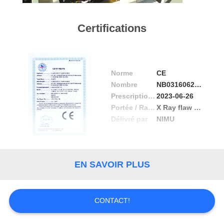
CONTRÔLE
Certifications
DE
QUALITÉ
Norme
CE
CONTACTEZ-
Nombre
NB03160625919
Prescription Date
2023-06-26
NOUS
Portée / Range
X Ray flaw detector, X ray pipeline crawler
Délivré par
NIMU
DEMANDEZ
UNE
CITATION
EN SAVOIR PLUS
PLAN
CONTACT!
DU