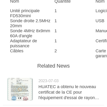
Nom
Quantité
Nom
Unité principale
1
Logic
FD530mini
Sonde droite 2.5MHz
1
USB
20mm
Sonde 4MHz 8x9mm
1
Manu
60A d'angle
Adaptateur de
1
Certif
puissance
Câbles
2
Carte
garan
Related News
2023-07-03
HUATEC a obtenu le nouveau
certificat de la CE pour
l'équipement d'essai de rayon
de x