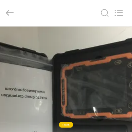
-
2026
HUATEC
GROUP
CORPORATION.
All
Rights
Reserved.
MAISON
PRODUITS
AU
SUJET
DE
NOUS
VISITE
D'USINE
NEWS