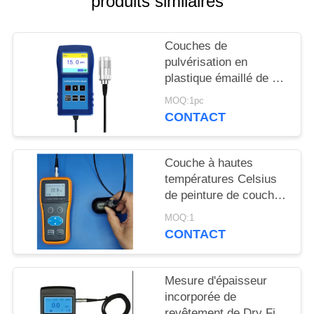
produits similaires
SITE
Couches de
PRIVACY
pulvérisation en
POLICY
plastique émaillé de 13
mm, résistantes à la
MOQ:1pc
corrosion, ignifuges,
CONTACT
épaisseur de
revêtement TG-6008
Couche à hautes
températures Celsius
de peinture de couche
de jet de mesure
MOQ:1
d'épaisseur de couche
CONTACT
de peinture de 300
degrés
Mesure d'épaisseur
incorporée de
revêtement de Dry Film