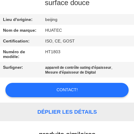
surface douce
CONTRÔLE
Lieu d'origine:
beijing
DE
QUALITÉ
Nom de marque:
HUATEC
Certification:
ISO, CE, GOST
CONTACTEZ-
Numéro de
HT1803
modèle:
NOUS
Surligner:
,
appareil de contrôle oating d'épaisseur
Mesure d'épaisseur de Digital
DEMANDEZ
UNE
CONTACT!
CITATION
DÉPLIER LES DÉTAILS
PLAN
DU