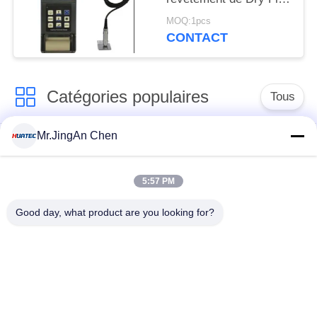
Paint Elcometer
MOQ:1pcs
d'imprimante Tg110
CONTACT
Catégories populaires
Tous
Mr.JingAn Chen
Détecteur de défauts
Jauge d'épaisseur à
par ultrasons
ultrasons
5:57 PM
Jauge d'épaisseur de
Duromètre portable
Good day, what product are you looking for?
revêtement
Chenilles de
X-Ray de recherche
canalisation de rayon
de défauts
X