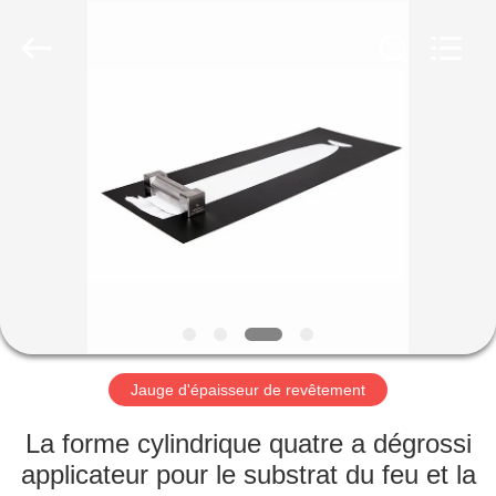
-
2026
HUATEC
GROUP
CORPORATION.
All
Rights
Reserved.
MAISON
PRODUITS
AU
SUJET
DE
NOUS
Jauge d'épaisseur de revêtement
VISITE
La forme cylindrique quatre a dégrossi
D'USINE
applicateur pour le substrat du feu et la