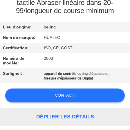
tactile Abraser linéaire dans 20-
99/longueur de course minimum
CONTRÔLE
DE
Lieu d'origine:
beijing
QUALITÉ
Nom de marque:
HUATEC
CONTACTEZ-
Certification:
ISO, CE, GOST
NOUS
Numéro de
2803
modèle:
Surligner:
,
appareil de contrôle oating d'épaisseur
DEMANDEZ
Mesure d'épaisseur de Digital
UNE
CITATION
CONTACT!
PLAN
DÉPLIER LES DÉTAILS
DU