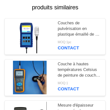
SITE
produits similaires
PRIVACY
Couches de
POLICY
pulvérisation en
plastique émaillé de 13
mm, résistantes à la
MOQ:1pc
corrosion, ignifuges,
CONTACT
épaisseur de
revêtement TG-6008
Couche à hautes
températures Celsius
de peinture de couche
de jet de mesure
MOQ:1
d'épaisseur de couche
CONTACT
de peinture de 300
degrés
Mesure d'épaisseur