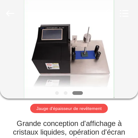
-
2026
HUATEC
GROUP
CORPORATION.
All
Rights
Reserved.
MAISON
PRODUITS
AU
SUJET
DE
NOUS
Jauge d'épaisseur de revêtement
VISITE
Grande conception d'affichage à
D'USINE
cristaux liquides, opération d'écran