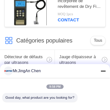
incorporée de
revêtement de Dry Film
Paint Elcometer
MOQ:1pcs
d'imprimante Tg110
CONTACT
Catégories populaires
Tous
Détecteur de défauts
Jauge d'épaisseur à
par ultrasons
ultrasons
Mr.JingAn Chen
Jauge d'épaisseur de
Duromètre portable
revêtement
9:58 PM
Chenilles de
Good day, what product are you looking for?
X-Ray de recherche
canalisation de rayon
de défauts
X