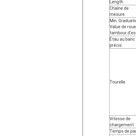
Length
Chaîne de
mesure
Min. Graduati
Value de roue
tambour d'es
Étau au banc
précis
Tourelle
Vitesse de
chargement
Temps de pa