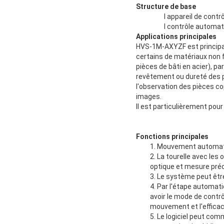
Structure de base
l appareil de cont
l contrôle automa
Applications principales
HVS-1M-AXYZF est principal
certains de matériaux non 
pièces de bâti en acier), p
revêtement ou dureté des p
l'observation des pièces co
images.
Il est particulièrement pou
Fonctions principales
1. Mouvement automati
2. La tourelle avec les
optique et mesure préci
3. Le système peut être
4. Par l'étape automat
avoir le mode de contrôl
mouvement et l'efficaci
5. Le logiciel peut com