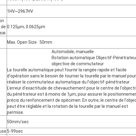
1HV~2967HV
on
 de
0.125μm, 0.0625μm
sai
Max. Open Size : 50mm
Automobile, manuelle
Rotation automatique Objectif-Pénétrateu
objective de commutateur
La tourelle automatique peut fournir la rangée rapide et facile
d'opération sans le besoin de tourner la tourelle par le manuel pour
réaliser le commutateur automatique du l'objectif-pénétrateur.
L'erreur d'exactitude de chevauchement pour le centre de l'objecti
du pénétrateur est à moins de 1μm, pour assurer le positionneme
précis du renfoncement de spécimen. En outre, le centre de l'objec
peut être réglable et la rotation de la tourelle par le manuel est
permise.
50mm/sec
use
5-99sec