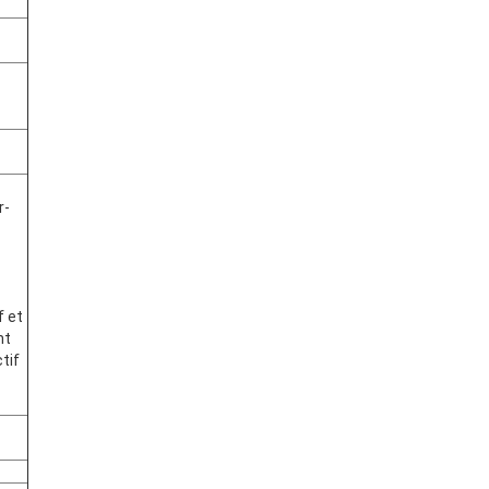
r-
f et
nt
tif