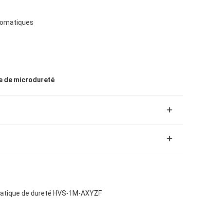
tomatiques
e de microdureté
omatique de dureté HVS-1M-AXYZF