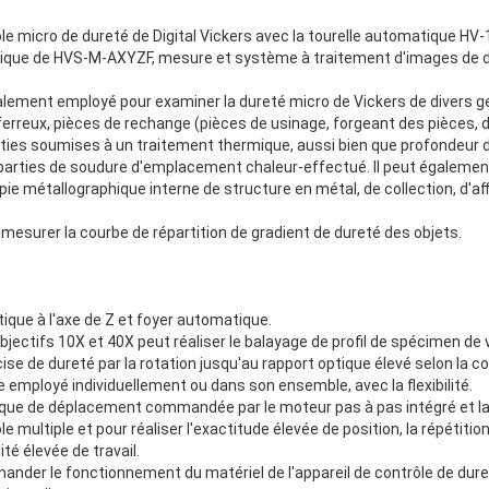
rôle micro de dureté de Digital Vickers avec la tourelle automatique HV
tique de HVS-M-AXYZF, mesure et système à traitement d'images de
ement employé pour examiner la dureté micro de Vickers de divers g
ferreux, pièces de rechange (pièces de usinage, forgeant des pièces,
arties soumises à un traitement thermique, aussi bien que profondeur 
arties de soudure d'emplacement chaleur-effectué. Il peut égalemen
pie métallographique interne de structure en métal, de collection, d'af
r mesurer la courbe de répartition de gradient de dureté des objets.
que à l'axe de Z et foyer automatique.
 objectifs 10X et 40X peut réaliser le balayage de profil de spécimen d
se de dureté par la rotation jusqu'au rapport optique élevé selon la co
 employé individuellement ou dans son ensemble, avec la flexibilité.
ique de déplacement commandée par le moteur pas à pas intégré et la 
e multiple et pour réaliser l'exactitude élevée de position, la répétition
té élevée de travail.
mander le fonctionnement du matériel de l'appareil de contrôle de duret