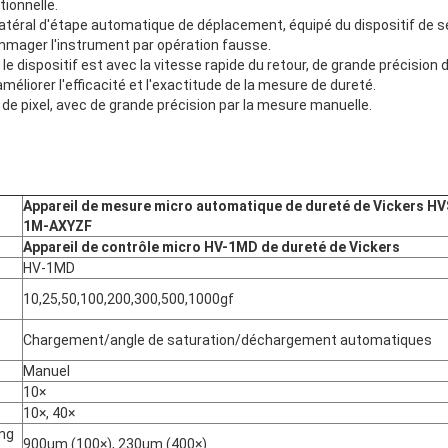
ionnelle.
téral d'étape automatique de déplacement, équipé du dispositif de sé
mager l'instrument par opération fausse.
le dispositif est avec la vitesse rapide du retour, de grande précisio
méliorer l'efficacité et l'exactitude de la mesure de dureté.
i de pixel, avec de grande précision par la mesure manuelle.
Appareil de mesure micro automatique de dureté de Vickers HV
1M-AXYZF
Appareil de contrôle micro HV-1MD de dureté de Vickers
HV-1MD
10,25,50,100,200,300,500,1000gf
Chargement/angle de saturation/déchargement automatiques
Manuel
10×
10×, 40×
ng
900um (100×), 230um (400×)