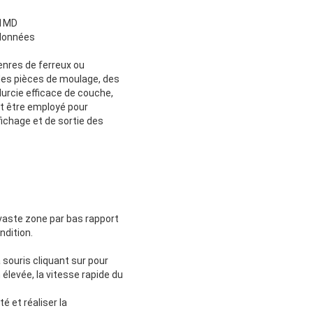
-1MD
 données
enres de ferreux ou
 des pièces de moulage, des
durcie efficace de couche,
t être employé pour
fichage et de sortie des
e vaste zone par bas rapport
ndition.
souris cliquant sur pour
 élevée, la vitesse rapide du
é et réaliser la