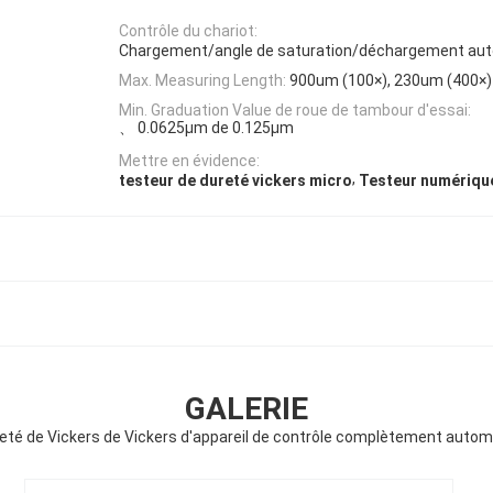
Contrôle du chariot:
Chargement/angle de saturation/déchargement au
Max. Measuring Length:
900um (100×), 230um (400×)
Min. Graduation Value de roue de tambour d'essai:
、 0.0625μm de 0.125μm
Mettre en évidence:
,
testeur de dureté vickers micro
Testeur numériqu
GALERIE
reté de Vickers de Vickers d'appareil de contrôle complètement aut