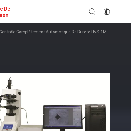
e De
sion
 De Contrôle Complètement Automatique De Dureté HVS-1M-