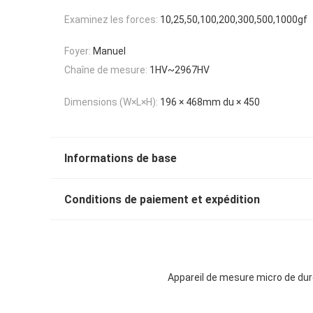
Examinez les forces:
10,25,50,100,200,300,500,1000gf
Foyer:
Manuel
Chaîne de mesure:
1HV~2967HV
Dimensions (W×L×H):
196 × 468mm du × 450
Informations de base
Conditions de paiement et expédition
Appareil de mesure micro de du