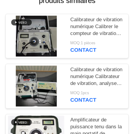
produits similaires
SITE
Calibrateur de vibration
PRIVACY
numérique Calibrer le
POLICY
compteur de vibrations
Shaker de vibration de
MOQ:1 pièces
1 Hz à 10 kHz réglable
CONTACT
en continu HG-5020i
Calibrateur de vibration
numérique Calibrateur
de vibration, analyseur
de vibrations / testeur
MOQ:1pcs
ISO10816 HG-5020i
CONTACT
Amplificateur de
puissance tenu dans la
main portatif de