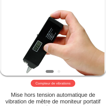
-
2026
HUATEC
GROUP
CORPORATION.
All
Rights
Reserved.
MAISON
PRODUITS
AU
SUJET
DE
NOUS
Compteur de vibrations
VISITE
Mise hors tension automatique de
D'USINE
vibration de mètre de moniteur portatif