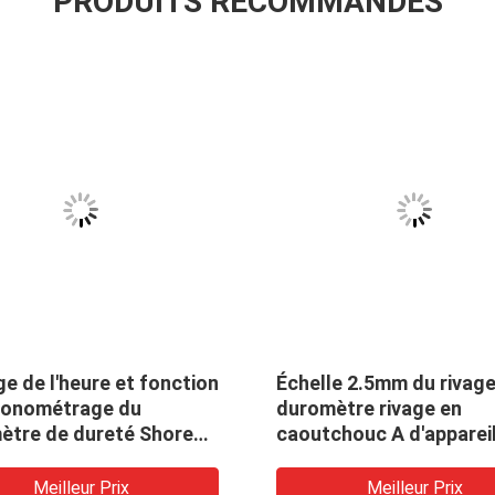
PRODUITS RECOMMANDÉS
e de l'heure et fonction
Échelle 2.5mm du rivage
ronométrage du
duromètre rivage en
ètre de dureté Shore
caoutchouc A d'apparei
ique
contrôle de dureté de 0
ha
Meilleur Prix
Meilleur Prix