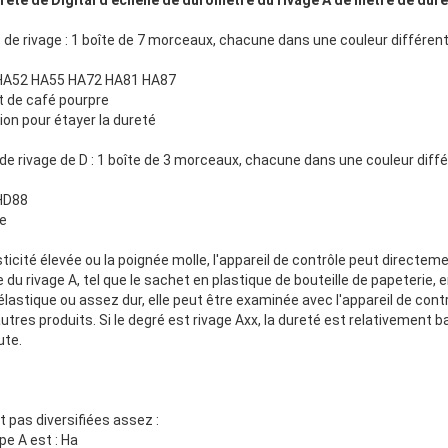
reté de Digital d'échelle de duromètre du rivage A de mètre de dure
 rivage : 1 boîte de 7 morceaux, chacune dans une couleur différen
 HA52 HA55 HA72 HA81 HA87
t de café pourpre
ion pour étayer la dureté
 rivage de D : 1 boîte de 3 morceaux, chacune dans une couleur diff
HD88
ge
sticité élevée ou la poignée molle, l'appareil de contrôle peut directem
du rivage A, tel que le sachet en plastique de bouteille de papeterie,
 élastique ou assez dur, elle peut être examinée avec l'appareil de cont
utres produits. Si le degré est rivage Axx, la dureté est relativement bas
ute.
t pas diversifiées assez :
pe A est : Ha