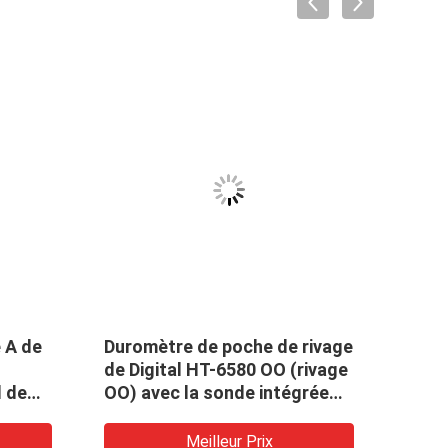
 A de
Duromètre de poche de rivage
Rivag
de Digital HT-6580 OO (rivage
duro
l de
OO) avec la sonde intégrée
mesu
 - 100
pour l'essai de dureté de
rivage
Meilleur Prix