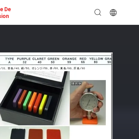
e De
sion