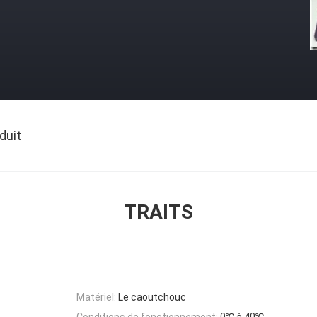
duit
TRAITS
Matériel:
Le caoutchouc
Conditions de fonctionnement:
0℃ à 40℃