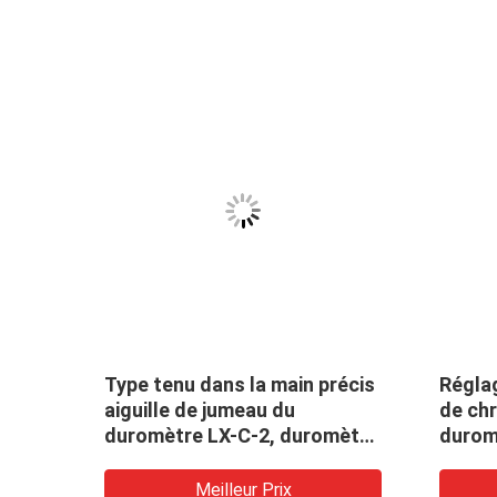
Type tenu dans la main précis
Réglag
e de
aiguille de jumeau du
de ch
sse
duromètre LX-C-2, duromètre
durom
de prise de crête de
numér
conception de rivage de
Meilleur Prix