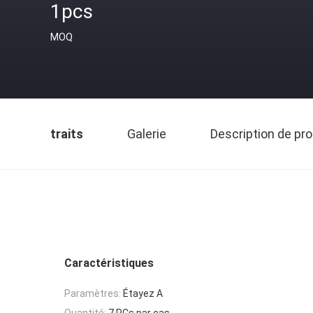
1pcs
MOQ
traits
Galerie
Description de pro
Caractéristiques
Paramètres:
Étayez A
Quantité:
7 PCs par cas