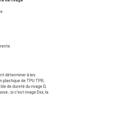
té de rivage
te
érente
ent déterminer à les
 en plastique de TPU TPR,
rôle de dureté du rivage D,
se ; si c'est rivage Dxx, la