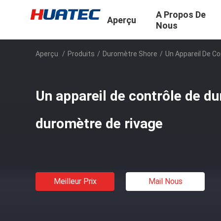
A Propos De
Aperçu
Nous
Aperçu
/
Produits
/
Duromètre Shore
/
Un Appareil De Co
Un appareil de contrôle de dur
duromètre de rivage
Meilleur Prix
Mail Nous