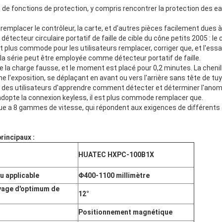
 de fonctions de protection, y compris rencontrer la protection des 
 remplacer le contrôleur, la carte, et d'autres pièces facilement dues 
étecteur circulaire portatif de faille de cible du cône petits 2005 : le 
 plus commode pour les utilisateurs remplacer, corriger que, et l'essai
 la série peut être employée comme détecteur portatif de faille.
de la charge fausse, et le moment est placé pour 0,2 minutes. La chenill
 l'exposition, se déplaçant en avant ou vers l'arrière sans tête de t
 des utilisateurs d'apprendre comment détecter et déterminer l'anoma
adopte la connexion keyless, il est plus commode remplacer que.
ue a 8 gammes de vitesse, qui répondent aux exigences de différents
rincipaux :
HUATEC HXPC-100B1X
u applicable
Φ400-1100 millimètre
oyage d'optimum de
12°
Positionnement magnétique