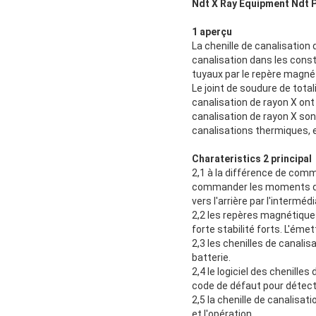
Ndt X Ray Equipment Ndt P
1 aperçu
La chenille de canalisatio
canalisation dans les const
tuyaux par le repère magnét
Le joint de soudure de tota
canalisation de rayon X ont 
canalisation de rayon X son
canalisations thermiques, 
Charateristics 2 principal
2,1 à la différence de com
commander les moments d'ex
vers l'arrière par l'interméd
2,2 les repères magnétiques
forte stabilité forts. L'éme
2,3 les chenilles de canalis
batterie.
2,4 le logiciel des chenille
code de défaut pour détec
2,5 la chenille de canalisati
et l'opération.