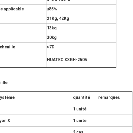
e applicable
≤85%
21Kg, 42Kg
13kg
30kg
chenille
>7D
HUATEC XXGH-2505
ille
système
quantité
remarques
1 unité
yon X
1 unité
2 cas