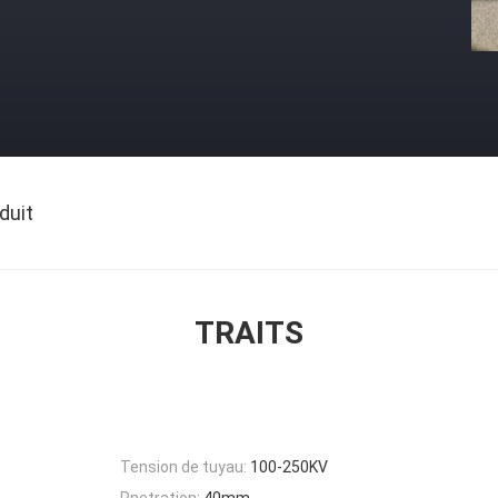
duit
TRAITS
Tension de tuyau:
100-250KV
Pnetration:
40mm