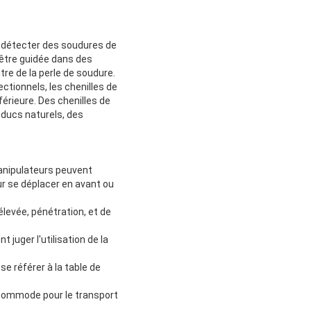
r détecter des soudures de
 être guidée dans des
re de la perle de soudure.
ctionnels, les chenilles de
nférieure. Des chenilles de
oducs naturels, des
manipulateurs peuvent
r se déplacer en avant ou
élevée, pénétration, et de
 juger l'utilisation de la
se référer à la table de
lus commode pour le transport