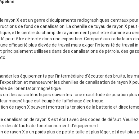
ipeline
n de rayon X est un genre d'équipements radiographiques centraux pou
ructions de fond de canalisation. La chenille de tuyau de rayon X peut
ique, et le centre du champ de rayonnement peut être illuminé au cent
lité peut être détecté dans une exposition. Comparé aux radiateurs dire
une efficacité plus élevée de travail mais exiger l'intensité de travail i
t principalement utilisées dans des canalisations de pétrole, des gaz
etc.
mander les équipements par l'intermédiaire d'écouter des bruits, les 
position et manoeuvrer les chenilles de canalisation de rayon X pou
iaire de l'orientator magnétique.
 ont les caractéristiques suivantes : une exactitude de position plus 
tteur magnétique est équipé de l'affichage électrique.
ation de rayon X peuvent montrer la tension de la batterie et directement
s de canalisation de rayon X est écrit avec des codes de défaut. Veuillez 
ter des défauts de fonctionnement d'équipement.
on de rayon X a un poids plus de petite taille et plus léger, et il est p