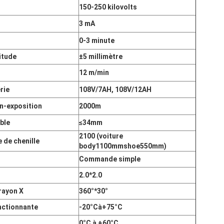
150-250 kilovolts
3 mA
0-3 minute
itude
±5 millimètre
12 m/min
rie
108V/7AH, 108V/12AH
n-exposition
2000m
ble
≤34mm
2100 (voiture
 de chenille
body1100mmshoe550mm)
Commande simple
2.0*2.0
rayon X
360°*30°
nctionnante
-20°Cà+75°C
0°C à +60°C