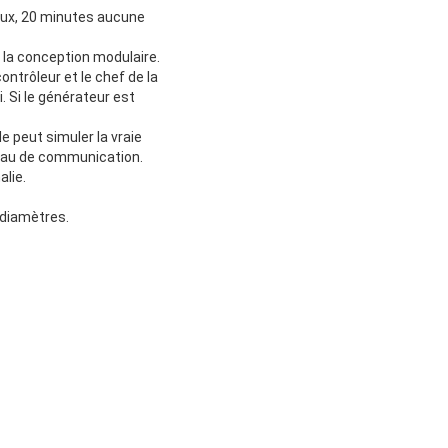
eaux, 20 minutes aucune
à la conception modulaire.
contrôleur et le chef de la
. Si le générateur est
e peut simuler la vraie
uyau de communication.
lie.
 diamètres.