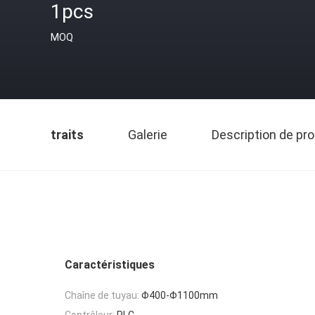
1pcs
MOQ
traits
Galerie
Description de pro
Caractéristiques
Chaîne de tuyau:
Φ400-Φ1100mm
Contrôleur:
PLC