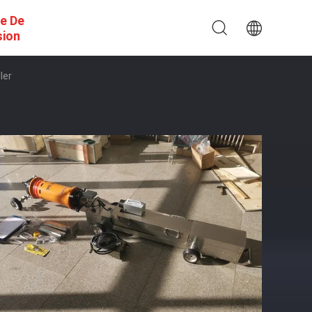
e De
sion
ler