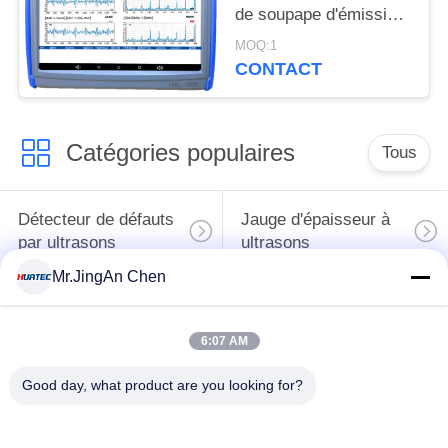
de soupape d'émission
acoustique à double
MOQ:1
canal
CONTACT
Catégories populaires
Tous
Détecteur de défauts
Jauge d'épaisseur à
par ultrasons
ultrasons
Mr.JingAn Chen
Jauge d'épaisseur de
Duromètre portable
revêtement
6:07 AM
Chenilles de
Good day, what product are you looking for?
X-Ray de recherche
canalisation de rayon
de défauts
X