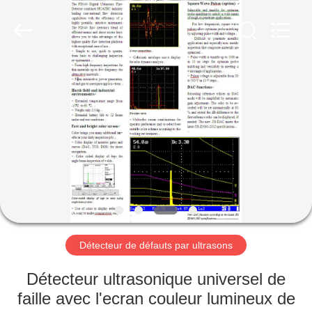
-
2026
HUATEC
GROUP
CORPORATION.
All
Rights
Reserved.
MAISON
PRODUITS
AU
SUJET
DE
NOUS
Détecteur de défauts par ultrasons
VISITE
Détecteur ultrasonique universel de
D'USINE
faille avec l'ecran couleur lumineux de