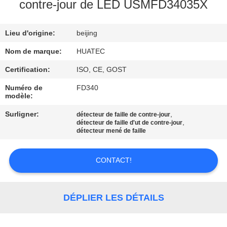
contre-jour de LED USMFD34035X
CONTRÔLE
Lieu d'origine:
beijing
DE
QUALITÉ
Nom de marque:
HUATEC
Certification:
ISO, CE, GOST
CONTACTEZ-
Numéro de
FD340
modèle:
NOUS
Surligner:
,
détecteur de faille de contre-jour
,
détecteur de faille d'ut de contre-jour
DEMANDEZ
détecteur mené de faille
UNE
CONTACT!
CITATION
PLAN
DÉPLIER LES DÉTAILS
DU