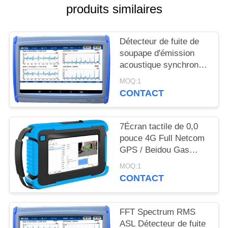
SITE
produits similaires
PRIVACY
Détecteur de fuite de
POLICY
soupape d'émission
acoustique synchrone
à double canal avec
MOQ:1
gain facultatif
CONTACT
7Écran tactile de 0,0
pouce 4G Full Netcom
GPS / Beidou Gas
Leak Acoustic Imager
MOQ:1
HAI-100
CONTACT
FFT Spectrum RMS
ASL Détecteur de fuite