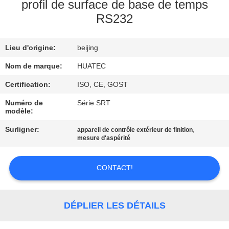
profil de surface de base de temps
RS232
CONTRÔLE
DE
Lieu d'origine:
beijing
QUALITÉ
Nom de marque:
HUATEC
CONTACTEZ-
Certification:
ISO, CE, GOST
NOUS
Numéro de
Série SRT
modèle:
Surligner:
,
appareil de contrôle extérieur de finition
DEMANDEZ
mesure d'aspérité
UNE
CITATION
CONTACT!
PLAN
DÉPLIER LES DÉTAILS
DU