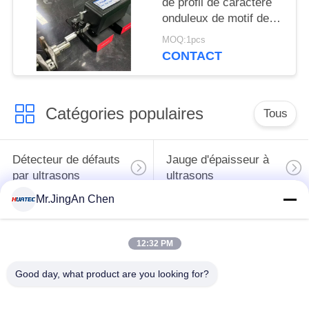
de profil de caractère
onduleux de motif de
rugosité d'appareil de
MOQ:1pcs
contrôle de capteur
CONTACT
inductif différentiel
Catégories populaires
Tous
Détecteur de défauts
Jauge d'épaisseur à
par ultrasons
ultrasons
Mr.JingAn Chen
Jauge d'épaisseur de
Duromètre portable
revêtement
12:32 PM
Chenilles de
Good day, what product are you looking for?
X-Ray de recherche
canalisation de rayon
de défauts
X