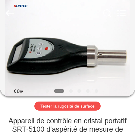
-
2026
HUATEC
GROUP
CORPORATION.
All
Rights
Reserved.
MAISON
PRODUITS
AU
SUJET
DE
NOUS
Tester la rugosité de surface
VISITE
Appareil de contrôle en cristal portatif
D'USINE
SRT-5100 d'aspérité de mesure de