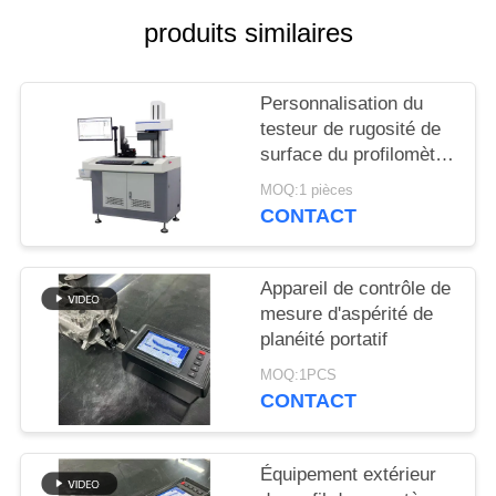
SITE
produits similaires
PRIVACY
Personnalisation du
POLICY
testeur de rugosité de
surface du profilomètre
ABS de précision
MOQ:1 pièces
CONTACT
Appareil de contrôle de
mesure d'aspérité de
planéité portatif
MOQ:1PCS
CONTACT
Équipement extérieur