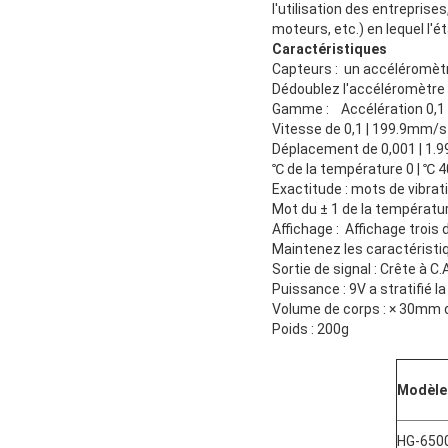
l'utilisation des entrepri
moteurs, etc.) en lequel l'é
Caractéristiques
Capteurs : un accéléromètr
Dédoublez l'accéléromètre 
Gamme : Accélération 0,1 | 
Vitesse de 0,1 | 199.9mm/s 
Déplacement de 0,001 | 1.9
℃ de la température 0 | ℃ 
Exactitude : mots de vibrat
Mot du ± 1 de la températu
Affichage : Affichage trois 
Maintenez les caractéristi
Sortie de signal : Crête à 
Puissance : 9V a stratifié 
Volume de corps : × 30mm
Poids : 200g
Modèle
HG-650