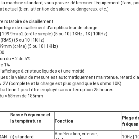
ses, la machine standard, vous pouvez déterminer l'équipement (fans,
tat actuel (bien, attention de salaire ou dangereux, etc.).
e rotatoire de cisaillement
intégré de cisaillement d'amplificateur de charge
199.9m/s2 (crête simple) (5 ou 10 | 1KHz ; 1K | 10KHz)
(RMS) (5 ou 10 | 1KHz)
99mm (crête) (5 ou 10 | 1KHz)
400
ion du ± 2 de 5%
re 1%
d'affichage à cristaux liquides et une moitié
ques : la valeur de mesure est automatiquement maintenue, retard d'
C.A. 2V (complète et la charge est plus grand que les ohms 10K)
la batterie 1 peut être employé sans interruption 25 heures
 du × 68mm de 185mm
Basse fréquence et
Plage d
la température
Fonction
fréquen
Accélération, vitesse,
0AN
(i) standard
10Hz | 1