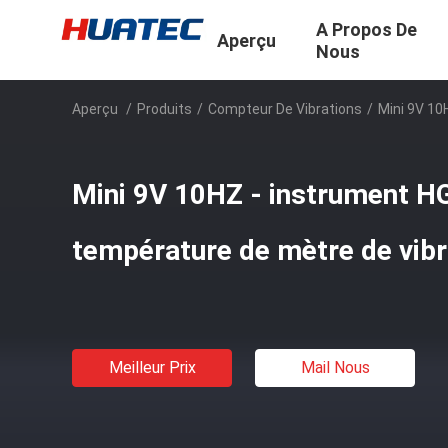
A Propos De
Aperçu
Nous
Aperçu
/
Produits
/
Compteur De Vibrations
/
Mini 9V 10
Mini 9V 10HZ - instrument H
température de mètre de vib
Meilleur Prix
Mail Nous