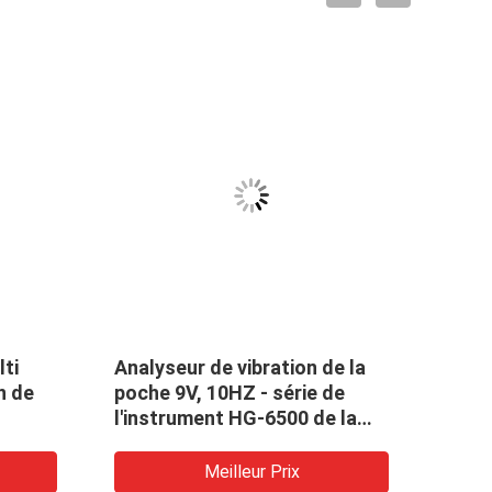
lti
Analyseur de vibration de la
Anal
n de
poche 9V, 10HZ - série de
porta
l'instrument HG-6500 de la
température 1KHz
Meilleur Prix