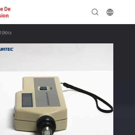
e De
sion
 10KHz