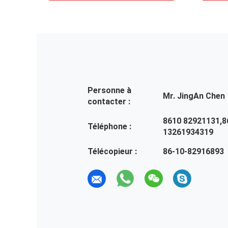
Personne à
Mr. JingAn Chen
contacter :
8610 82921131,8
Téléphone :
13261934319
Télécopieur :
86-10-82916893