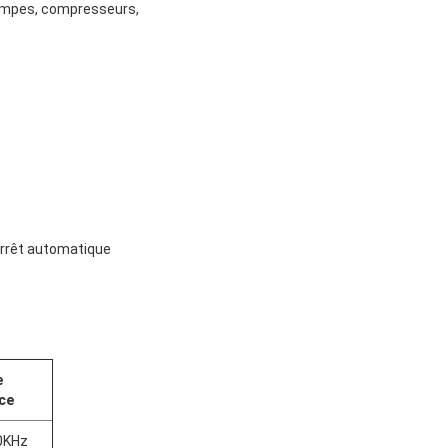
 pompes, compresseurs,
arrêt automatique
e
ce
0KHz