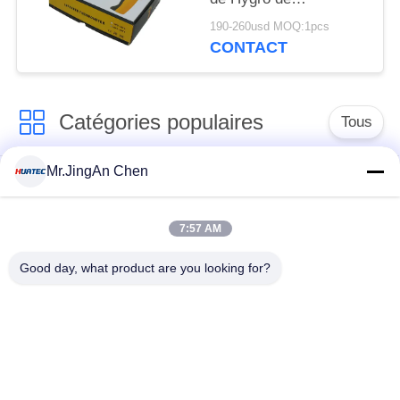
thermomètre de laser
190-260usd MOQ:1pcs
de Digital
CONTACT
Catégories populaires
Tous
Mr.JingAn Chen
Détecteur de défauts
Jauge d'épaisseur à
par ultrasons
ultrasons
7:57 AM
Jauge d'épaisseur de
Duromètre portable
Good day, what product are you looking for?
revêtement
Chenilles de
X-Ray de recherche
canalisation de rayon
de défauts
X