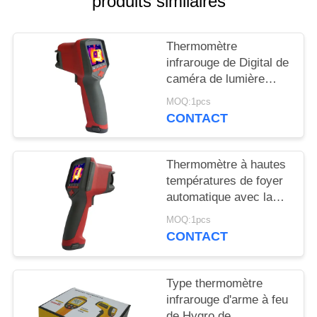
produits similaires
SITE
Thermomètre
PRIVACY
infrarouge de Digital de
POLICY
caméra de lumière
visible avec l'écran
MOQ:1pcs
tactile de 3,5 pouces
CONTACT
Thermomètre à hautes
températures de foyer
automatique avec la
consommation de
MOQ:1pcs
puissance faible
CONTACT
d'algorithme de DDE
Type thermomètre
infrarouge d'arme à feu
de Hygro de