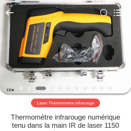
-
2026
HUATEC
GROUP
CORPORATION.
All
Rights
Reserved.
MAISON
PRODUITS
AU
SUJET
DE
NOUS
Laser Thermomètre infrarouge
VISITE
Thermomètre infrarouge numérique
D'USINE
tenu dans la main IR de laser 1150