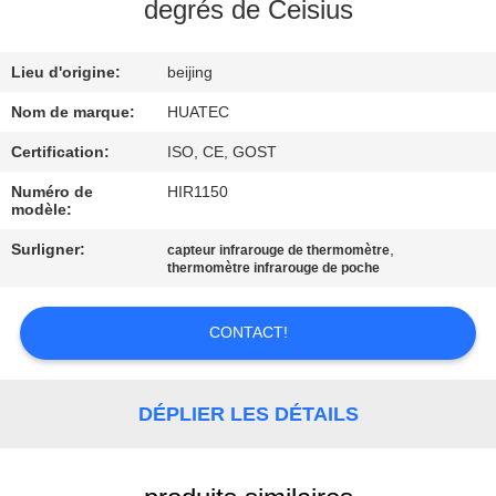
degrés de Ceisius
CONTRÔLE
Lieu d'origine:
beijing
DE
QUALITÉ
Nom de marque:
HUATEC
Certification:
ISO, CE, GOST
CONTACTEZ-
Numéro de
HIR1150
modèle:
NOUS
Surligner:
,
capteur infrarouge de thermomètre
thermomètre infrarouge de poche
DEMANDEZ
UNE
CONTACT!
CITATION
DÉPLIER LES DÉTAILS
PLAN
DU