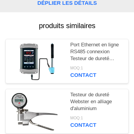
SITE
DÉPLIER LES DÉTAILS
PRIVACY
produits similaires
POLICY
Port Ethernet en ligne
RS485 connexion
Testeur de dureté
portable Leeb pour les
MOQ:1
tests de dureté en
CONTACT
temps réel
Testeur de dureté
Webster en alliage
d'aluminium
MOQ:1
CONTACT