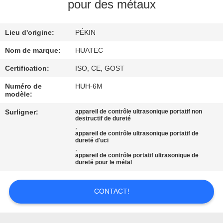
pour des métaux
CONTRÔLE
Lieu d'origine:
PÉKIN
DE
QUALITÉ
Nom de marque:
HUATEC
Certification:
ISO, CE, GOST
CONTACTEZ-
Numéro de
HUH-6M
modèle:
NOUS
Surligner:
appareil de contrôle ultrasonique portatif non
destructif de dureté
,
DEMANDEZ
appareil de contrôle ultrasonique portatif de
dureté d'uci
UNE
,
appareil de contrôle portatif ultrasonique de
CITATION
dureté pour le métal
CONTACT!
PLAN
DU