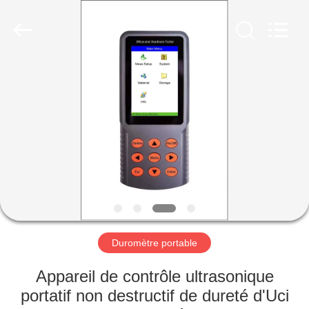
-
2026
HUATEC
GROUP
CORPORATION.
All
Rights
Reserved.
MAISON
PRODUITS
AU
SUJET
DE
NOUS
Duromètre portable
VISITE
Appareil de contrôle ultrasonique
D'USINE
portatif non destructif de dureté d'Uci