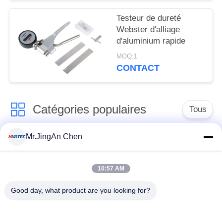
Testeur de dureté
Webster d'alliage
d'aluminium rapide
MOQ:1
CONTACT
Catégories populaires
Tous
Mr.JingAn Chen
Détecteur de défauts
Jauge d'épaisseur à
par ultrasons
ultrasons
10:57 AM
Jauge d'épaisseur de
Duromètre portable
Good day, what product are you looking for?
revêtement