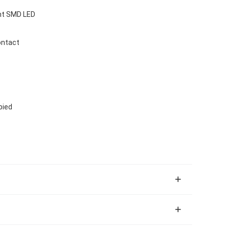
ght SMD LED
ontact
pied