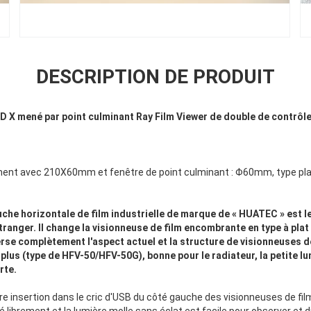
DESCRIPTION DE PRODUIT
D X mené par point culminant Ray Film Viewer de double de contrô
ent avec 210X60mm et fenêtre de point culminant : Φ60mm, type plat 
che horizontale de film industrielle de marque de « HUATEC » est l
tranger. Il change la visionneuse de film encombrante en type à plat 
e complètement l'aspect actuel et la structure de visionneuses de f
plus (type de HFV-50/HFV-50G), bonne pour le radiateur, la petite lum
orte.
u
e insertion dans le cric d'USB du côté gauche des visionneuses de film
té librement et la lumière molle sans éclat est facile pour observer et 