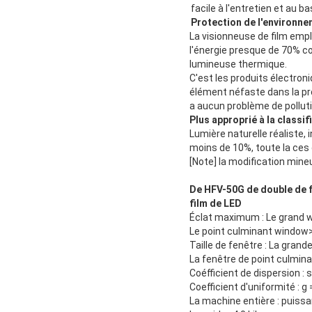
facile à l'entretien et au 
Protection de l'environne
La visionneuse de film emp
l'énergie presque de 70% c
lumineuse thermique.
C'est les produits électron
élément néfaste dans la pro
a aucun problème de pollut
Plus approprié à la classifi
Lumière naturelle réaliste, 
moins de 10%, toute la ces d
[Note] la modification mine
De HFV-50G de double de f
film de LED
Éclat maximum : Le gran
Le point culminant windo
Taille de fenêtre : La grande
La fenêtre de point culmi
Coéfficient de dispersion : 
Coefficient d'uniformité : g 
La machine entière : puiss