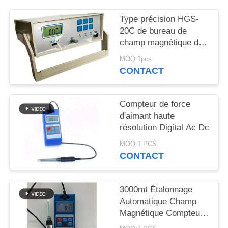
SITE
Type précision HGS-
20C de bureau de
PRIVACY
champ magnétique de
POLICY
mètre à C.A. Milligauss
MOQ:1pcs
de C.C de conversion
CONTACT
de la TA GS
Compteur de force
d'aimant haute
résolution Digital Ac Dc
MOQ:1 PCS
CONTACT
3000mt Étalonnage
Automatique Champ
Magnétique Compteur
Numérique Effet Hall