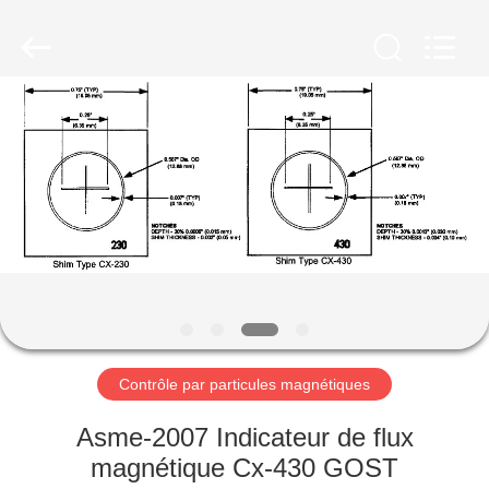
-
2026
HUATEC
GROUP
CORPORATION.
All
Rights
Reserved.
MAISON
PRODUITS
AU
SUJET
DE
NOUS
Contrôle par particules magnétiques
VISITE
Asme-2007 Indicateur de flux
D'USINE
magnétique Cx-430 GOST