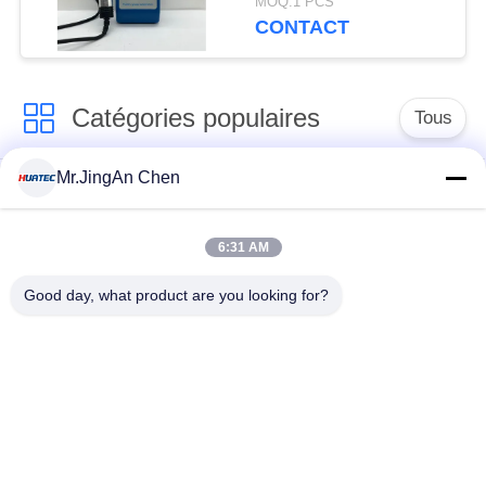
MOQ:1 PCS
Tesla Magnétomètre
CONTACT
Hgs-106
Catégories populaires
Tous
Mr.JingAn Chen
Détecteur de défauts
Jauge d'épaisseur à
par ultrasons
ultrasons
6:31 AM
Jauge d'épaisseur de
Duromètre portable
Good day, what product are you looking for?
revêtement
Chenilles de
X-Ray de recherche
canalisation de rayon
de défauts
X
Contrôle par