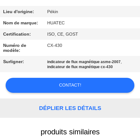
CONTRÔLE
Lieu d'origine:
Pékin
DE
Nom de marque:
HUATEC
QUALITÉ
Certification:
ISO, CE, GOST
Numéro de
CX-430
modèle:
CONTACTEZ-
NOUS
Surligner:
,
indicateur de flux magnétique asme-2007
indicateur de flux magnétique cx-430
DEMANDEZ
CONTACT!
UNE
CITATION
DÉPLIER LES DÉTAILS
PLAN
produits similaires
DU