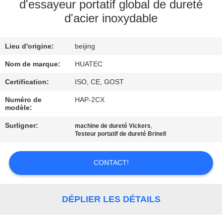
d'essayeur portatif global de dureté
d'acier inoxydable
CONTRÔLE
DE
Lieu d'origine:
beijing
QUALITÉ
Nom de marque:
HUATEC
CONTACTEZ-
Certification:
ISO, CE, GOST
NOUS
Numéro de
HAP-2CX
modèle:
Surligner:
,
machine de dureté Vickers
DEMANDEZ
Testeur portatif de dureté Brinell
UNE
CITATION
CONTACT!
PLAN
DÉPLIER LES DÉTAILS
DU