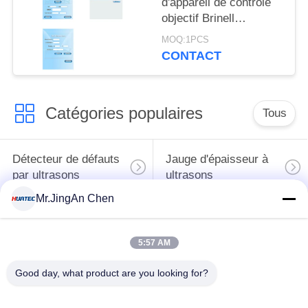
d'appareil de contrôle
objectif Brinell
d'encodeur de Digital
MOQ:1PCS
de boucle bloquée de
CONTACT
foyer automatiquement
Catégories populaires
Tous
Détecteur de défauts
Jauge d'épaisseur à
par ultrasons
ultrasons
Mr.JingAn Chen
Jauge d'épaisseur de
Duromètre portable
revêtement
5:57 AM
Chenilles de
Good day, what product are you looking for?
X-Ray de recherche
canalisation de rayon
de défauts
X