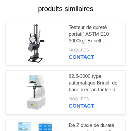
SITE
produits similaires
PRIVACY
Testeur de dureté
POLICY
portatif ASTM E10
3000kgf Brinell
Hydraulic
MOQ:1PCS
CONTACT
62.5-3000 type
automatique Brinell de
banc d'écran tactile de
tourelle de machine
MOQ:1PCS
d'essai de boucle
CONTACT
bloquée de Kgf
De Z d'axe de dureté