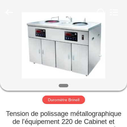
-
2026
HUATEC
GROUP
CORPORATION.
All
Rights
Reserved.
MAISON
PRODUITS
AU
SUJET
DE
NOUS
Duromètre Brinell
VISITE
Tension de polissage métallographique
D'USINE
de l'équipement 220 de Cabinet et