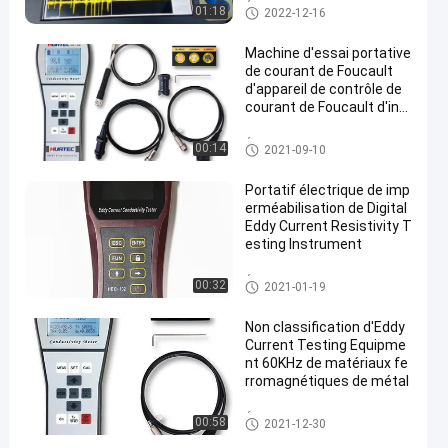
Équipement d'essai de couran
01:18
2022-12-16
t de Foucault
Machine d'essai portative
de courant de Foucault
d'appareil de contrôle de
courant de Foucault d'int
erface de Rs 232
Équipement d'essai de couran
00:14
2021-09-10
t de Foucault
Portatif électrique de imp
erméabilisation de Digital
Eddy Current Resistivity T
esting Instrument
Équipement d'essai de couran
00:32
2021-01-19
t de Foucault
Non classification d'Eddy
Current Testing Equipme
nt 60KHz de matériaux fe
rromagnétiques de métal
Équipement d'essai de couran
00:58
2021-12-30
t de Foucault