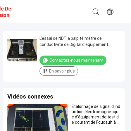
e De
sion
L'essai de NDT a palpité mètre de
conductivité de Digital d'équipement
d'essai de courant de Foucault
Contactez-nous maintenant
En savoir plus
Vidéos connexes
Étalonnage de signal d'ind
uction électromagnétiqu
e d'équipement de test d
e courant de Foucault à d
ouble fréquence