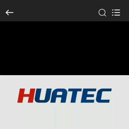
-
2026
HUATEC
GROUP
CORPORATION.
All
Rights
Reserved.
MAISON
PRODUITS
AU
SUJET
DE
NOUS
VISITE
D'USINE