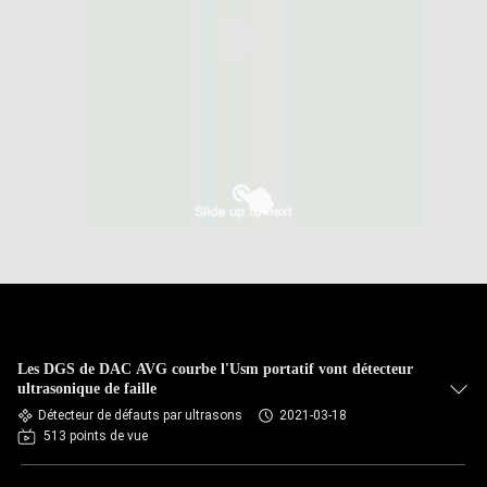
CONTRÔLE
DE
QUALITÉ
CONTACTEZ-
NOUS
DEMANDEZ
UNE
CITATION
Les DGS de DAC AVG courbe l'Usm portatif vont détecteur
ultrasonique de faille
Détecteur de défauts par ultrasons
2021-03-18
PLAN
513 points de vue
DU